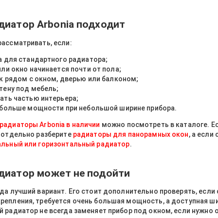
диатор Arbonia подходит
рассматривать, если:
а для стандартного радиатора;
ли окно начинается почти от пола;
ок рядом с окном, дверью или балконом;
тену под мебель;
ать частью интерьера;
 больше мощности при небольшой ширине прибора.
радиаторы Arbonia в наличии
можно посмотреть в каталоге. Е
 отдельно разберите
радиаторы для панорамных окон
, а если
альный или горизонтальный радиатор
.
диатор может не подойти
да лучший вариант. Его стоит дополнительно проверять, если 
репления, требуется очень большая мощность, а доступная ш
 радиатор не всегда заменяет прибор под окном, если нужно 