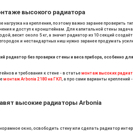
онтаже высокого радиатора
 нагрузка на крепления, поэтому важно заранее проверить ти
чения и доступ к кронштейнам. Для капитальной стены задача
дой, весит около 5 кг, а значит радиатор из 10 секций создаёт
егородок и нестандартных ниш нужно заранее продумать усил
ий радиатор без проверки стены и веса прибора, особенно дл
йнов и требования к стене - в статье
монтаж высоких радиат
те
монтаж Arbonia 2180 на ГКЛ
, а про сами варианты креплений -
тавят высокие радиаторы Arbonia
анорамное окно, освободить стену или сделать радиатор инте