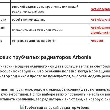
высокий радиатор на простенке или низкий
/articles/pa
радиатор вдоль окна
ости
расчёт по помещению
/articles/ver
ния
/articles/mo
проверить монтаж и кронштейны
arbonia-instr
ор
отправить данные на расчёт
/request
ких трубчатых радиаторов Arbonia
гически» мощнее обычного - он даёт больше тепла за счёт б
т особой конструкции. Это особенно полезно, когда в помещен
диатор под окном просто не помещается, высокая модель реша
тавят на простенок рядом с окном, балконной дверью, панора
а кухне-гостиной. Но при выборе важно проверять не только вн
итывать крепление, вес радиатора и тип стены, на которую он