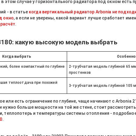
 в этом случае у горизонтального радиатора под окном есть 
ий - в статье
когда вертикальный радиатор Arbonia не подход
д окно
, а если не уверены, какой вариант лучше сработает имен
расчёт
.
 3180: какую высокую модель выбрать
Когда выбрать
Особенно
окий, более компактный по глубине
2-трубчатая модель глубиной 65 мм
простенков
ьшая теплоотдача при похожей
3-трубчатая модель глубиной 105 м
 или есть ограничение по глубине, чаще начинают с Arbonia 2
 нужно больше мощности на той же стене, стоит рассмотреть 
и, теплопотерь и температуры системы отопления - подробное
80
.