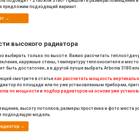
ель подойдёт - 2180 или 3180? Пришлите размеры помещения и
и предложим подходящий вариант.
ёт →
сти высокого радиатора
но выбирать только по высоте. Важно рассчитать теплоотдач
екления, наружные стены, температуру теплоносителя и место
ет быть достаточен, а в другой лучше выбрать Arbonia 3180 ил
екций смотрите в статье
как рассчитать мощность вертикальн
адиатор по площади или по уже установленным приборам, приг
onia по мощности
и
подбор радиаторов на основе уже устано
щения, высоту потолков, размеры простенка и фото места ус
м подходящую модель.
радиатор →