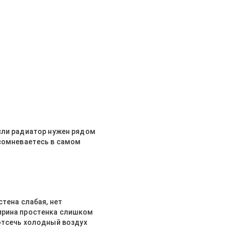
сли радиатор нужен рядом
 сомневаетесь в самом
стена слабая, нет
ирина простенка слишком
отсечь холодный воздух