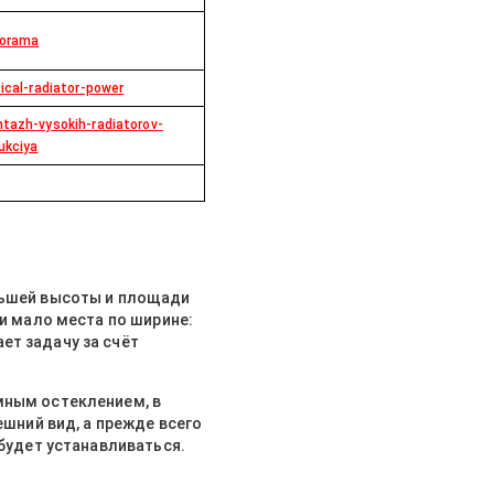
norama
tical-radiator-power
ntazh-vysokih-radiatorov-
ukciya
ольшей высоты и площади
ии мало места по ширине:
ет задачу за счёт
мным остеклением, в
ешний вид, а прежде всего
 будет устанавливаться.