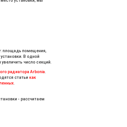
 место установки, мы
у: площадь помещения,
 установки. В одной
и увеличить число секций.
ого радиатора Arbonia
.
одятся статьи
как
вленных
.
тановки - рассчитаем