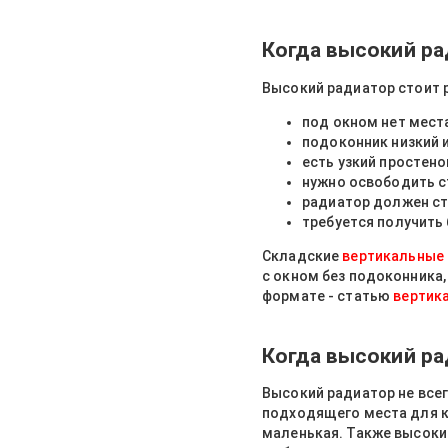
Когда высокий ра
Высокий радиатор стоит 
под окном нет мест
подоконник низкий и
есть узкий простен
нужно освободить с
радиатор должен ст
требуется получить
Складские
вертикальные 
с окном без подоконника,
формате - статью
вертик
Когда высокий ра
Высокий радиатор не всег
подходящего места для к
маленькая. Также высокий