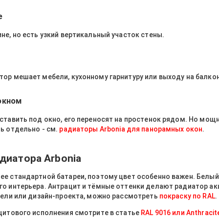
е
не, но есть узкий вертикальный участок стены.
ор мешает мебели, кухонному гарнитуру или выходу на балкон
окном
ставить под окно, его переносят на простенок рядом. Но мощ
ь отдельно - см.
радиаторы Arbonia для панорамных окон
.
диатора Arbonia
ее стандартной батареи, поэтому цвет особенно важен. Белый
го интерьера. Антрацит и тёмные оттенки делают радиатор ак
бели или дизайн-проекта, можно рассмотреть
покраску по RAL
.
цитового исполнения смотрите в статье
RAL 9016 или Anthracit