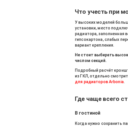
Что учесть при м
У высоких моделей больше
установки, место подклю
радиатора, заполненная во
гипсокартона, слабых пер
вариант крепления.
Не стоит выбирать высок
числом секций.
Подробный расчёт кронште
из ГКЛ, отдельно смотри
для радиаторов Arbonia
.
Где чаще всего с
В гостиной
Когда нужно сохранить п