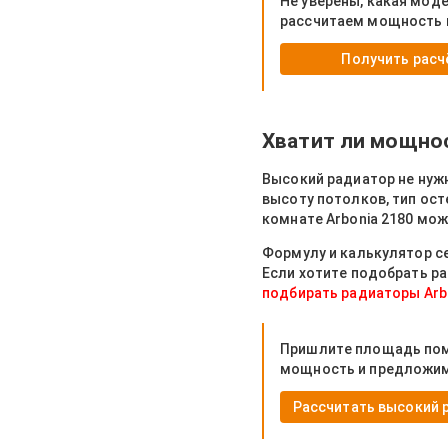
Не уверены, какая мод
рассчитаем мощность 
Получить расч
Хватит ли мощно
Высокий радиатор не нуж
высоту потолков, тип ост
комнате Arbonia 2180 мож
Формулу и калькулятор с
Если хотите подобрать р
подбирать радиаторы Arb
Пришлите площадь поме
мощность и предложи
Рассчитать высокий 