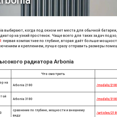
rbonia
a выбирают, когда под окном нет места для обычной батареи
диатор на узкий простенок. Чаще всего для таких задач подх
0
: первая компактнее по глубине, вторая даёт больше мощност
лючением и креплением, лучше сразу отправить размеры помещ
ысокого радиатора Arbonia
Что смотреть
ор на
Arbonia 2180
/models/218
 той
Arbonia 3180
/models/318
сравнение по глубине, мощности и внешнему
0
/articles/21
виду