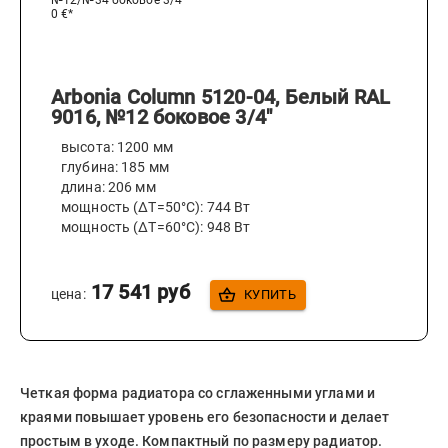
№12/№34 боковое 3/4
0
€*
Arbonia Column 5120-04, Белый RAL
9016, №12 боковое 3/4"
высота:
1200
мм
глубина:
185
мм
длина:
206
мм
мощность (ΔT=50°C):
744
Вт
мощность (ΔT=60°C):
948
Вт
17 541
руб
цена:
КУПИТЬ
Четкая форма радиатора со сглаженными углами и
краями повышает уровень его безопасности и делает
простым в уходе. Компактный по размеру радиатор.