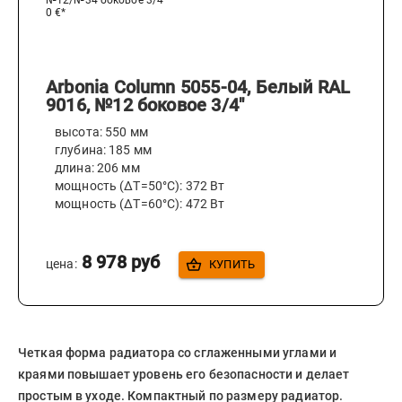
№12/№34 боковое 3/4
0
€*
Arbonia Column 5055-04, Белый RAL
9016, №12 боковое 3/4"
высота:
550
мм
глубина:
185
мм
длина:
206
мм
мощность (ΔT=50°C):
372
Вт
мощность (ΔT=60°C):
472
Вт
8 978
руб
цена:
КУПИТЬ
Четкая форма радиатора со сглаженными углами и
краями повышает уровень его безопасности и делает
простым в уходе. Компактный по размеру радиатор.