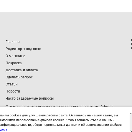
Главная
Радиаторы под окно
О магазине
Покраска
Доставка и оплата
Сделать запрос
Статьи
Новости
Часто задаваемые вопросы
Ответы на часто задаваемые вопросы про радиаторы Arbonia
айлы cookies для улучшения работы сайта. Оставаясь на нашем сайте, вы
условиями использования файлов cookies. Чтобы ознакомиться с нашими
© 2026 ArboniaShop.ru – магазин радиаторов Arbonia
онфиденциальности, сборе персональных данных и об использовании файлов
Будьте в курсе:
DTF.ru
Medium
здесь
.