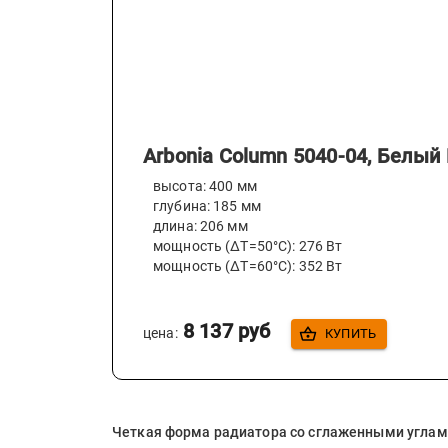
Arbonia Column 5040-04, Белый 
высота:
400
мм
глубина:
185
мм
длина:
206
мм
мощность (ΔT=50°C):
276
Вт
мощность (ΔT=60°C):
352
Вт
8 137
руб
цена:
КУПИТЬ
Четкая форма радиатора со сглаженными углами