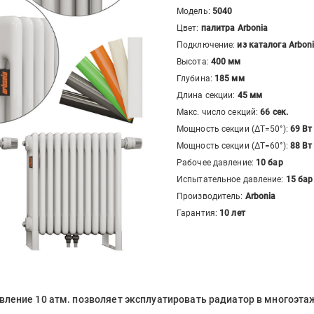
Модель:
5040
Цвет:
палитра Arbonia
Подключение:
из каталога Arbon
Высота:
400
мм
Глубина:
185
мм
Длина секции:
45
мм
Макс. число секций:
66
сек.
Мощность секции (ΔT=50°):
69
Вт
Мощность секции (ΔT=60°):
88
Вт
Рабочее давление:
10 бар
Испытательное давление:
15 бар
Производитель:
Arbonia
Гарантия:
10 лет
вление 10 атм. позволяет эксплуатировать радиатор в многоэта