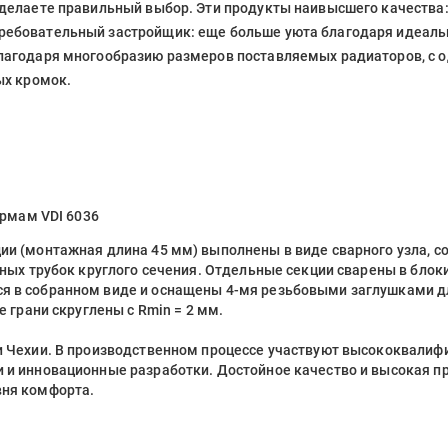
делаете правильный выбор. Эти продукты наивысшего качества: и
ребовательный застройщик: еще больше уюта благодаря идеал
благодаря многообразию размеров поставляемых радиаторов, с
ых кромок.
ормам VDI 6036
и (монтажная длина 45 мм) выполнены в виде сварного узла, со
льных трубок круглого сечения. Отдельные секции сварены в бл
я в собранном виде и оснащены 4-мя резьбовыми заглушками дл
е грани скруглены с Rmin = 2 мм.
 и Чехии. В производственном процессе участвуют высококвали
 и инновационные разработки. Достойное качество и высокая п
вня комфорта.