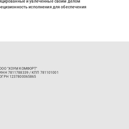
фицированные и увлеченные своим делом
рецизионность исполнения для обеспечения
ООО "ХОУМ КОМФОРТ"
‍ИНН 7811788339 / КПП 781101001
ОГРН 1237800065865