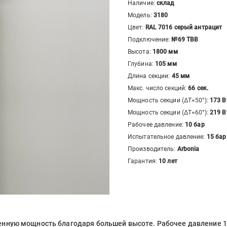
Наличие:
склад
Модель:
3180
Цвет:
RAL 7016 серый антрацит
Подключение:
№69 ТВВ
Высота:
1800
мм
Глубина:
105
мм
Длина секции:
45
мм
Макс. число секций:
66
сек.
Мощность секции (ΔT=50°):
173
В
Мощность секции (ΔT=60°):
219
В
Рабочее давление:
10 бар
Испытательное давление:
15 бар
Производитель:
Arbonia
Гарантия:
10 лет
нную мощность благодаря большей высоте. Рабочее давление 10