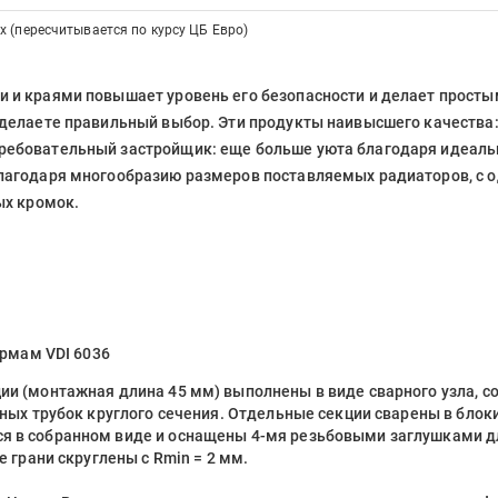
х (пересчитывается по курсу ЦБ Евро)
 и краями повышает уровень его безопасности и делает простым
делаете правильный выбор. Эти продукты наивысшего качества: и
ребовательный застройщик: еще больше уюта благодаря идеал
благодаря многообразию размеров поставляемых радиаторов, с
ых кромок.
ормам VDI 6036
и (монтажная длина 45 мм) выполнены в виде сварного узла, со
льных трубок круглого сечения. Отдельные секции сварены в бл
я в собранном виде и оснащены 4-мя резьбовыми заглушками дл
е грани скруглены с Rmin = 2 мм.