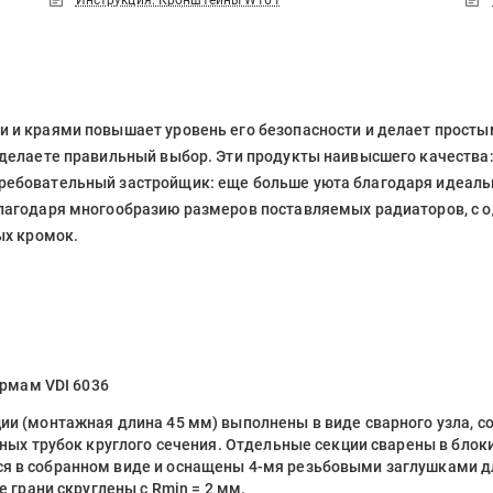
Инструкция. Кронштейны W161
 и краями повышает уровень его безопасности и делает простым
делаете правильный выбор. Эти продукты наивысшего качества: и
ребовательный застройщик: еще больше уюта благодаря идеал
благодаря многообразию размеров поставляемых радиаторов, с
ых кромок.
ормам VDI 6036
и (монтажная длина 45 мм) выполнены в виде сварного узла, со
льных трубок круглого сечения. Отдельные секции сварены в бл
я в собранном виде и оснащены 4-мя резьбовыми заглушками дл
е грани скруглены с Rmin = 2 мм.