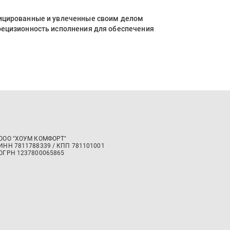
фицированные и увлеченные своим делом
рецизионность исполнения для обеспечения
ООО "ХОУМ КОМФОРТ"
‍ИНН 7811788339 / КПП 781101001
ОГРН 1237800065865