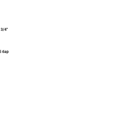
3/4"
5 бар