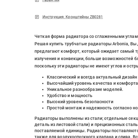
Гарантия
Инструкция. Кронштейны ZB0281
Четкая форма радиатора со сглаженными углами
Решая купить трубчатые радиаторы Arbonia, Вы 
предлагают комфорт, который ожидает самый т
излучения и конвекции, больше возможностей 
поскольку эти радиаторы не имеют углов и остр
Классический и всегда актуальный дизайн
Высочайший уровень качества и комфорта
Уникальное разнообразие моделей.
Удобство и мощность
Высокий уровень безопасности
Простой монтаж и надежность согласно н
Радиаторы выполнены из стали; отдельные секци
деталь из листовой стали) и прецизионных ста
поставляемой единицы. Радиаторы поставляютс
также для воздухоспускного клапана и слива. Вс