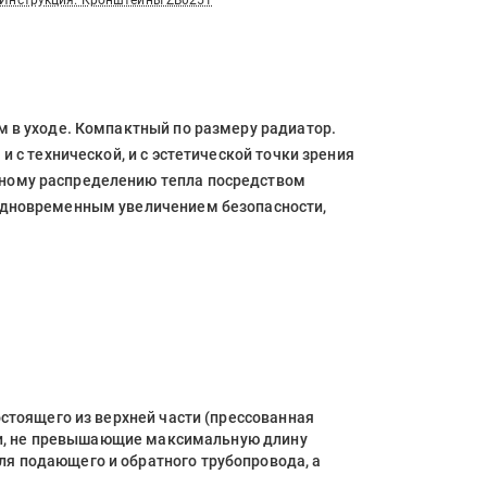
Инструкция. Кронштейны ZB0251
 в уходе. Компактный по размеру радиатор.
 с технической, и с эстетической точки зрения
ьному распределению тепла посредством
 одновременным увеличением безопасности,
стоящего из верхней части (прессованная
оки, не превышающие максимальную длину
я подающего и обратного трубопровода, а