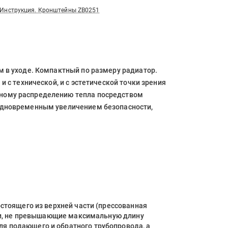
Инструкция. Кронштейны ZB0251
 в уходе. Компактный по размеру радиатор.
 с технической, и с эстетической точки зрения
ьному распределению тепла посредством
 одновременным увеличением безопасности,
стоящего из верхней части (прессованная
оки, не превышающие максимальную длину
я подающего и обратного трубопровода, а