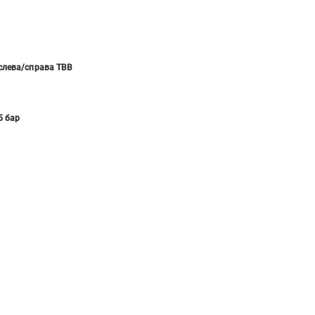
слева/справа ТВВ
5 бар