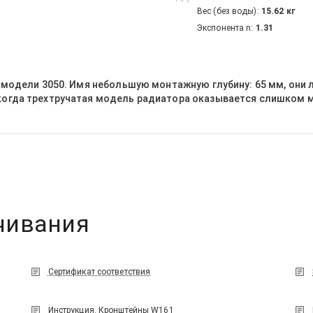
Вес (без воды):
15.62
кг
Экспонента n:
1.31
г модели 3050. Имя небольшую монтажную глубину: 65 мм, они 
когда трехтручатая модель радиатора оказывается слишком мо
чивания
Сертификат соответствия
Инструкция. Кронштейны W161