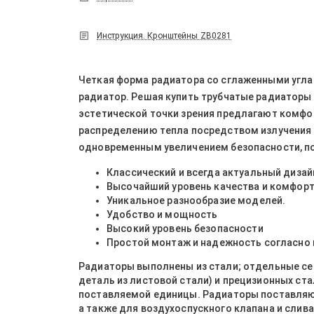
Инструкция. Кронштейны ZB0281
Четкая форма радиатора со сглаженными углам
радиатор. Решая купить трубчатые радиаторы A
эстетической точки зрения предлагают комф
распределению тепла посредством излучения 
одновременным увеличением безопасности, по
Классический и всегда актуальный дизай
Высочайший уровень качества и комфор
Уникальное разнообразие моделей.
Удобство и мощность
Высокий уровень безопасности
Простой монтаж и надежность согласно 
Радиаторы выполнены из стали; отдельные сек
деталь из листовой стали) и прецизионных ст
поставляемой единицы. Радиаторы поставляю
а также для воздухоспускного клапана и слива.