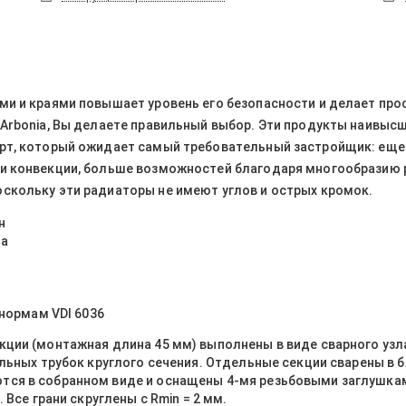
и и краями повышает уровень его безопасности и делает про
rbonia, Вы делаете правильный выбор. Эти продукты наивысшег
орт, который ожидает самый требовательный застройщик: ещ
и конвекции, больше возможностей благодаря многообразию 
скольку эти радиаторы не имеют углов и острых кромок.
н
та
нормам VDI 6036
ции (монтажная длина 45 мм) выполнены в виде сварного узла
альных трубок круглого сечения. Отдельные секции сварены 
тся в собранном виде и оснащены 4-мя резьбовыми заглушка
 Все грани скруглены с Rmin = 2 мм.