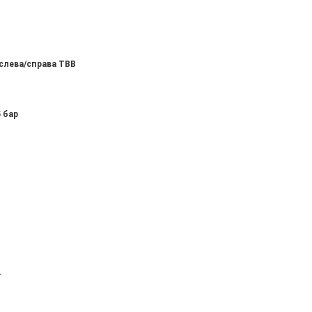
слева/справа ТВВ
 бар
т