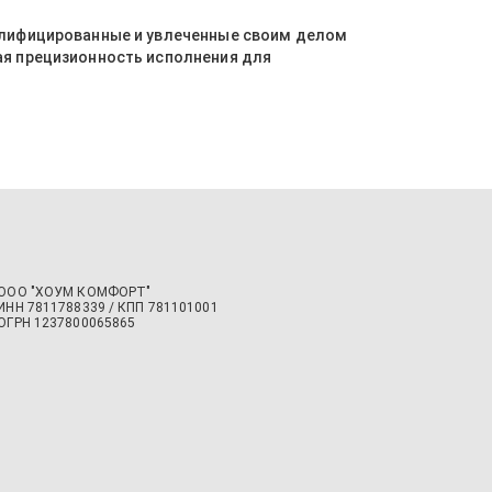
алифицированные и увлеченные своим делом
ая прецизионность исполнения для
ООО "ХОУМ КОМФОРТ"
‍ИНН 7811788339 / КПП 781101001
ОГРН 1237800065865