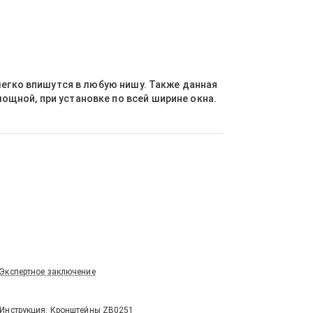
легко впишутся в любую нишу. Также данная
щной, при установке по всей ширине окна.
Экспертное заключение
Инструкция. Кронштейны ZB0251