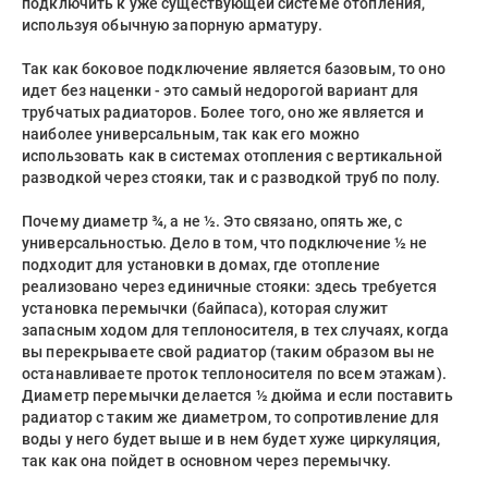
подключить к уже существующей системе отопления,
используя обычную запорную арматуру.
Так как боковое подключение является базовым, то оно
идет без наценки - это самый недорогой вариант для
трубчатых радиаторов. Более того, оно же является и
наиболее универсальным, так как его можно
использовать как в системах отопления с вертикальной
разводкой через стояки, так и с разводкой труб по полу.
Почему диаметр ¾, а не ½. Это связано, опять же, с
универсальностью. Дело в том, что подключение ½ не
подходит для установки в домах, где отопление
реализовано через единичные стояки: здесь требуется
установка перемычки (байпаса), которая служит
запасным ходом для теплоносителя, в тех случаях, когда
вы перекрываете свой радиатор (таким образом вы не
останавливаете проток теплоносителя по всем этажам).
Диаметр перемычки делается ½ дюйма и если поставить
радиатор с таким же диаметром, то сопротивление для
воды у него будет выше и в нем будет хуже циркуляция,
так как она пойдет в основном через перемычку.