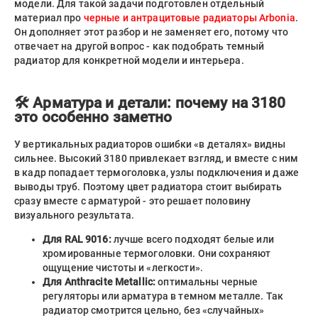
модели. Для такой задачи подготовлен отдельный
материал про
черные и антрацитовые радиаторы Arbonia
.
Он дополняет этот разбор и не заменяет его, потому что
отвечает на другой вопрос - как подобрать темный
радиатор для конкретной модели и интерьера.
🛠 Арматура и детали: почему на 3180
это особенно заметно
У вертикальных радиаторов ошибки «в деталях» видны
сильнее. Высокий 3180 привлекает взгляд, и вместе с ним
в кадр попадает термоголовка, узлы подключения и даже
выводы труб. Поэтому цвет радиатора стоит выбирать
сразу вместе с арматурой - это решает половину
визуального результата.
Для RAL 9016:
лучше всего подходят белые или
хромированные термоголовки. Они сохраняют
ощущение чистоты и «легкости».
Для Anthracite Metallic:
оптимальны черные
регуляторы или арматура в темном металле. Так
радиатор смотрится цельно, без «случайных»