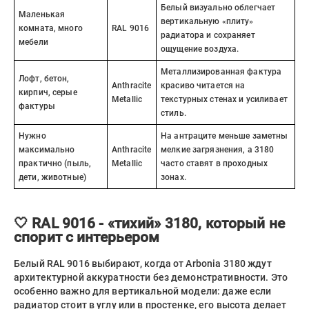
Белый визуально облегчает
Маленькая
вертикальную «плиту»
комната, много
RAL 9016
радиатора и сохраняет
мебели
ощущение воздуха.
Металлизированная фактура
Лофт, бетон,
Anthracite
красиво читается на
кирпич, серые
Metallic
текстурных стенах и усиливает
фактуры
стиль.
Нужно
На антраците меньше заметны
максимально
Anthracite
мелкие загрязнения, а 3180
практично (пыль,
Metallic
часто ставят в проходных
дети, животные)
зонах.
🤍 RAL 9016 - «тихий» 3180, который не
спорит с интерьером
Белый RAL 9016 выбирают, когда от Arbonia 3180 ждут
архитектурной аккуратности без демонстративности. Это
особенно важно для вертикальной модели: даже если
радиатор стоит в углу или в простенке, его высота делает