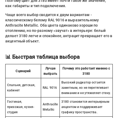
Поэтому цвет для 3180 имеет почти такое же значение,
как габариты и тип подключения.
Чаще всего выбор сводится к двум вариантам -
классическому белому RAL 9016 и выразительному
Anthracite Metallic. Оба цвета одинаково хороши по
отоплению, но по-разному «звучат» в интерьере: белый
делает 3180 легче и спокойнее, антрацит превращает его в
акцентный объект.
📊 Быстрая таблица выбора
Лучше
Почему это работает именно с
Сценарий
выбрать
3180
Высокий радиатор остается
Спальня, детская,
RAL 9016
заметным, но не перетягивает
кабинет
внимание и не утяжеляет стену.
Гостиная,
3180 становится интерьерным
Anthracite
прихожая, кухня-
акцентом и поддерживает
Metallic
студия
графику пространства.