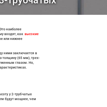
 3-трубчатых
Это наиболее
му входят, как
высокие
ое или нижнее
ду ними заключается в
толщину (65 мм), трех-
уженным глазом. Но,
арактеристиках.
соту у 2-трубчатых
ели будут мощнее, чем