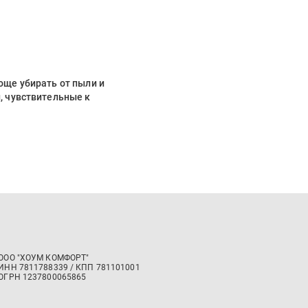
още убирать от пыли и
, чувствительные к
ООО "ХОУМ КОМФОРТ"
‍ИНН 7811788339 / КПП 781101001
ОГРН 1237800065865