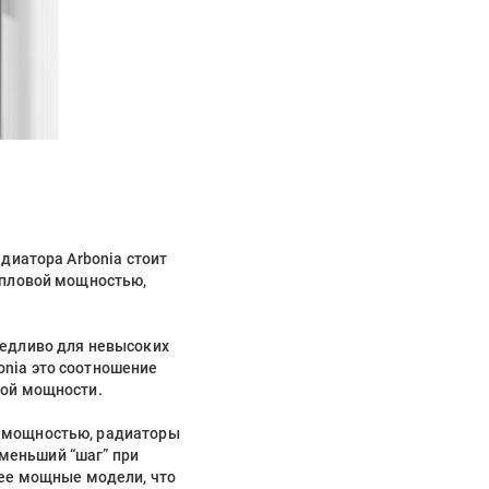
адиатора Arbonia стоит
тепловой мощностью,
ведливо для невысоких
onia это соотношение
ной мощности.
й мощностью, радиаторы
меньший “шаг” при
лее мощные модели, что