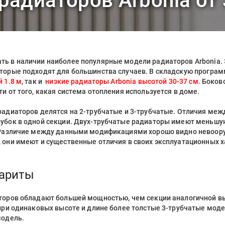
радиаторов Arbonia от
ь в наличии наиболее популярные модели радиаторов Arbonia. 
торые подходят для большинства случаев. В складскую програм
 1.8 м
, так и
низкие радиаторы Arbonia высотой 30-37 см
. Боков
и от того, какая система отопления используется в доме.
радиаторов делятся на 2-трубчатые и 3-трубчатые. Отличия меж
убок в одной секции. Двух-трубчатые радиаторы имеют меньшую 
. Различие между данными модификациями хорошо видно невоор
 они имеют и существенные отличия в своих эксплуатационных х
бариты
торов обладают большей мощностью, чем секции аналогичной вы
 при одинаковых высоте и длине более толстые 3-трубчатые мод
модель.